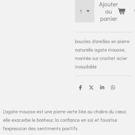
Ajouter
au
panier
boucles d'oreilles en pierre
naturelle agate mousse,
montée sur crochet acier
inoxydable
P
P
P
P
a
a
a
a
r
r
r
r
t
t
t
t
a
a
a
a
L'agate mousse est une pierre verte liée au chakra du cœur,
g
g
g
g
e
e
e
e
elle exacerbe le bonheur, la confiance en soi et favorise
r
r
r
r
l'expression des sentiments positifs