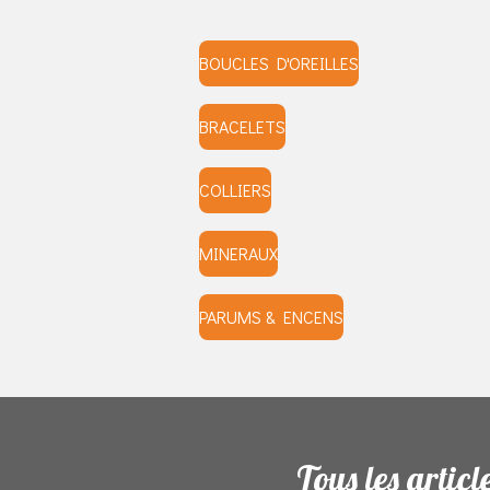
BOUCLES D'OREILLES
BRACELETS
COLLIERS
MINERAUX
PARUMS & ENCENS
Tous les articl