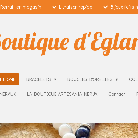
Retrait en magasin
Livraison rapide
Bijoux faits 
outique d'Egla
 LIGNE
BRACELETS
BOUCLES D'OREILLES
COL
NERAUX
LA BOUTIQUE ARTESANIA NERJA
Contact