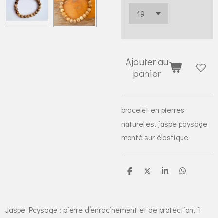
Ajouter au
panier
bracelet en pierres
naturelles, jaspe paysage
monté sur élastique
P
P
P
P
a
a
a
a
r
r
r
r
t
t
t
t
a
a
a
a
Jaspe Paysage : pierre d’enracinement et de protection, il
g
g
g
g