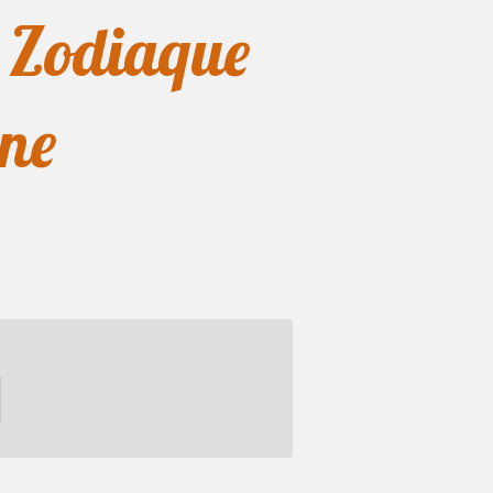
t Zodiaque
rne