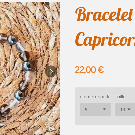
Bracele
Caprico
22,00 €
diamètre perle
taille