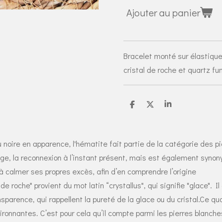
Ajouter au panier
Bracelet monté sur élastique,
cristal de roche et quartz f
P
P
P
a
a
a
r
r
r
t
t
t
a
a
a
ou noire en apparence, l'hématite fait partie de la catégorie des 
g
g
g
e
e
e
rage, la reconnexion à l’instant présent, mais est également syno
r
r
r
 à calmer ses propres excès, afin d’en comprendre l’origine
de roche" provient du mot latin “crystallus", qui signifie "glace". Il
sparence, qui rappellent la pureté de la glace ou du cristal.
Ce qua
vironnantes. C’est pour cela qu’il compte parmi les pierres blanche